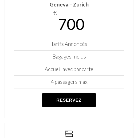
Geneva – Zurich
€
700
Tarifs Annoncés
Bagages inclus
Accueil avec pancarte
4 passagers max
RESERVEZ