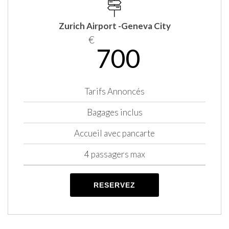
Zurich Airport -Geneva City
€
700
Tarifs Annoncés
Bagages inclus
Accueil avec pancarte
4 passagers max
RESERVEZ