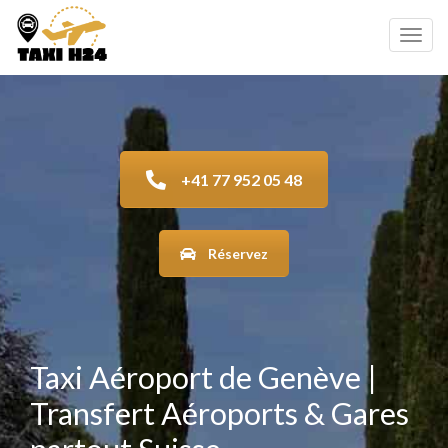
Toggl
navig
+41 77 952 05 48
Réservez
Taxi Aéroport de Genève |
Transfert Aéroports & Gares